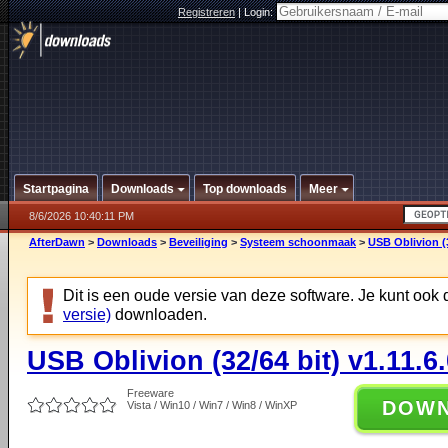
Registreren
|
Login:
Startpagina
Downloads
Top downloads
Meer
8/6/2026 10:40:11 PM
AfterDawn
>
Downloads
>
Beveiliging
>
Systeem schoonmaak
>
USB Oblivion (3
Dit is een oude versie van deze software. Je kunt ook
versie)
downloaden.
USB Oblivion (32/64 bit) v1.11.6
Freeware
DOW
Vista / Win10 / Win7 / Win8 / WinXP