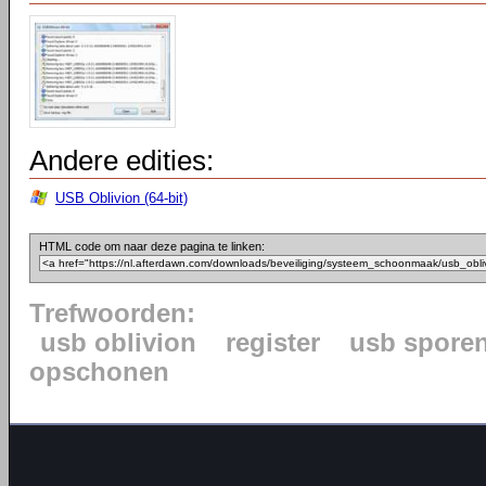
Andere edities:
USB Oblivion (64-bit)
HTML code om naar deze pagina te linken:
Trefwoorden:
usb oblivion
register
usb spore
opschonen