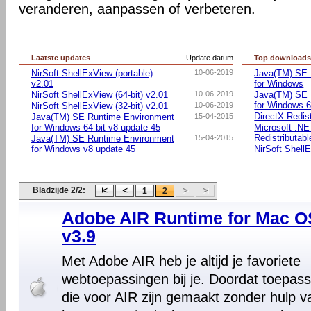
veranderen, aanpassen of verbeteren.
Laatste updates
Update datum
Top download
NirSoft ShellExView (portable)
10-06-2019
Java(TM) SE 
v2.01
for Windows
NirSoft ShellExView (64-bit) v2.01
10-06-2019
Java(TM) SE 
for Windows 6
NirSoft ShellExView (32-bit) v2.01
10-06-2019
DirectX Redist
Java(TM) SE Runtime Environment
15-04-2015
for Windows 64-bit v8 update 45
Microsoft .N
Redistributab
Java(TM) SE Runtime Environment
15-04-2015
for Windows v8 update 45
NirSoft ShellE
Bladzijde 2/2:
1
2
Adobe AIR Runtime for Mac O
v3.9
Met Adobe AIR heb je altijd je favoriete
webtoepassingen bij je. Doordat toepas
die voor AIR zijn gemaakt zonder hulp v