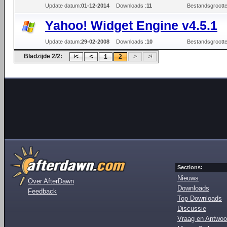
Update datum:
01-12-2014
Downloads :
11
Bestandsgrootte
Yahoo! Widget Engine v4.5.1
Update datum:
29-02-2008
Downloads :
10
Bestandsgrootte
Bladzijde 2/2:
1
2
Sections:
Nieuws
Over AfterDawn
Downloads
Feedback
Top Downloads
Discussie
Vraag en Antwoo