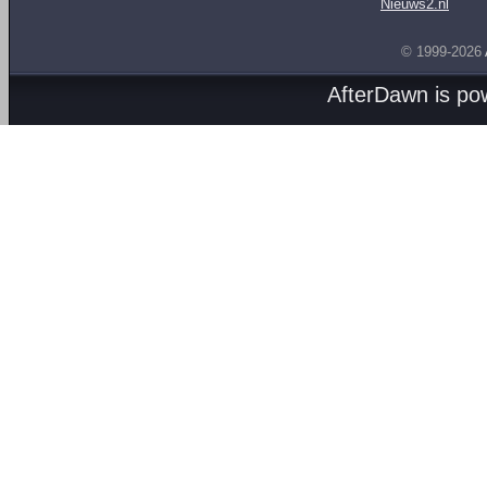
Nieuws2.nl
© 1999-2026
AfterDawn is p