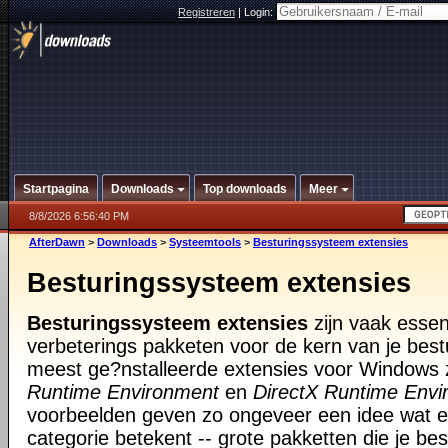
Registreren
|
Login:
Startpagina
Downloads
Top downloads
Meer
8/8/2026 6:56:40 PM
AfterDawn
>
Downloads
>
Systeemtools
>
Besturingssysteem extensies
Besturingssysteem extensies
Besturingssysteem extensies
zijn vaak essen
verbeterings pakketen voor de kern van je bes
meest ge?nstalleerde extensies voor Windows zi
Runtime Environment
en
DirectX Runtime Envi
voorbeelden geven zo ongeveer een idee wat ee
categorie betekent -- grote pakketten die je be