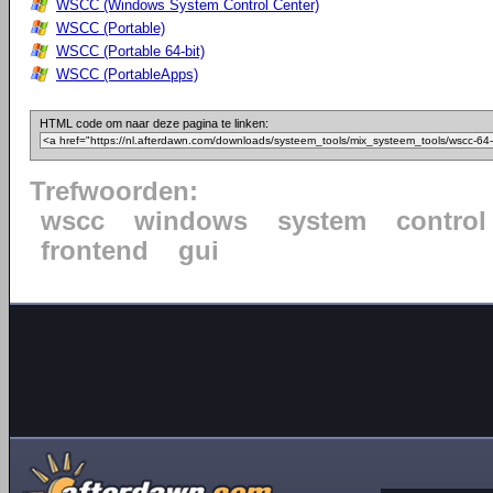
WSCC (Windows System Control Center)
WSCC (Portable)
WSCC (Portable 64-bit)
WSCC (PortableApps)
HTML code om naar deze pagina te linken:
Trefwoorden:
wscc
windows
system
control
frontend
gui