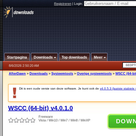
Registreren
|
Login:
Startpagina
Downloads
Top downloads
Meer
8/6/2026 2:50:20 AM
AfterDawn
>
Downloads
>
Systeemtools
>
Overige systeemtools
>
WSCC (64-bit
Dit is een oude versie van deze software. Je kunt ook de
v4.0.5.3 (laatste stabiele 
WSCC (64-bit) v4.0.1.0
Freeware
DOW
Vista / Win10 / Win7 / Win8 / WinXP