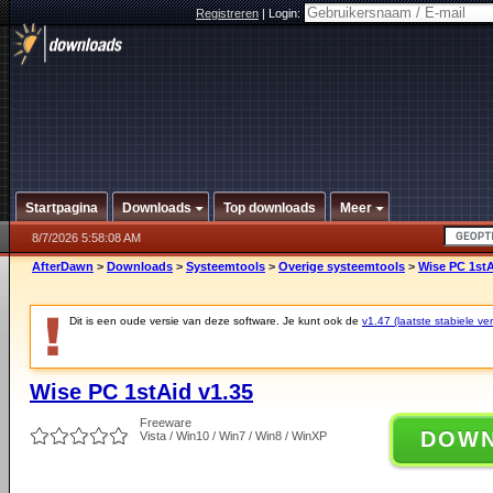
Registreren
|
Login:
Startpagina
Downloads
Top downloads
Meer
8/7/2026 5:58:08 AM
AfterDawn
>
Downloads
>
Systeemtools
>
Overige systeemtools
>
Wise PC 1stA
Dit is een oude versie van deze software. Je kunt ook de
v1.47 (laatste stabiele ver
Wise PC 1stAid v1.35
Freeware
DOW
Vista / Win10 / Win7 / Win8 / WinXP