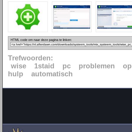
HTML code om naar deze pagina te linken:
Trefwoorden:
wise
1staid
pc
problemen
op
hulp
automatisch