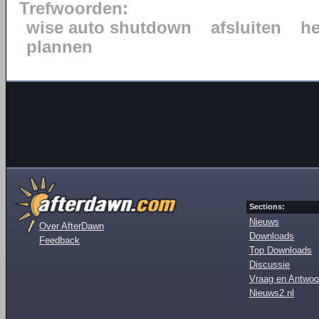
Trefwoorden:
wise auto shutdown
afsluiten
he
plannen
Sections:
Nieuws
Over AfterDawn
Downloads
Feedback
Top Downloads
Discussie
Vraag en Antwoo
Nieuws2.nl