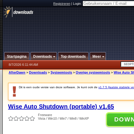
Registreren
|
Login:
Startpagina
Downloads
Top downloads
Meer
8/7/2026 6:11:44 AM
AfterDawn
>
Downloads
>
Systeemtools
>
Overige systeemtools
>
Wise Auto Sh
Dit is een oude versie van deze software. Je kunt ook de
v1.7.5 (laatste stabiele ve
Wise Auto Shutdown (portable) v1.65
Freeware
DOW
Vista / Win10 / Win7 / Win8 / WinXP