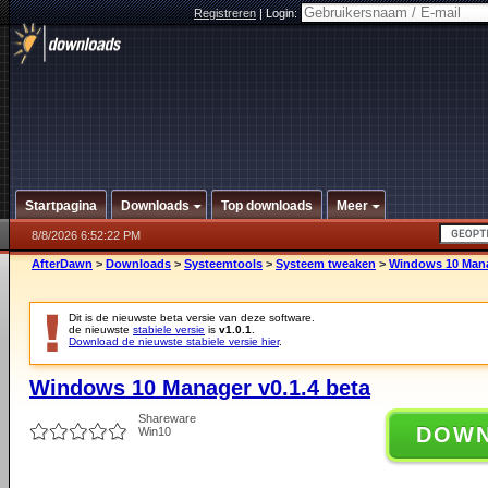
Registreren
|
Login:
Startpagina
Downloads
Top downloads
Meer
8/8/2026 6:52:22 PM
AfterDawn
>
Downloads
>
Systeemtools
>
Systeem tweaken
>
Windows 10 Mana
Dit is de nieuwste beta versie van deze software.
de nieuwste
stabiele versie
is
v1.0.1
.
Download de nieuwste stabiele versie hier
.
Windows 10 Manager v0.1.4 beta
Shareware
DOW
Win10