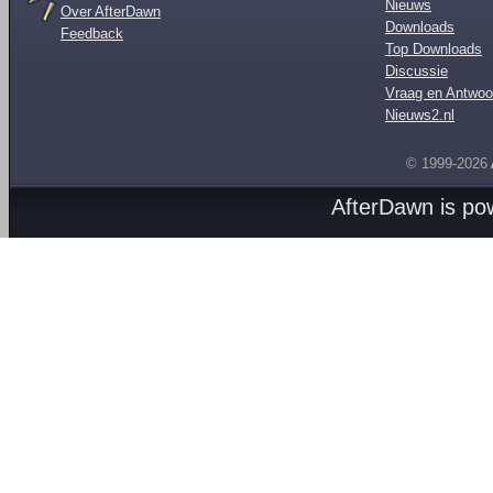
Nieuws
Over AfterDawn
Downloads
Feedback
Top Downloads
Discussie
Vraag en Antwoo
Nieuws2.nl
© 1999-2026
AfterDawn is p