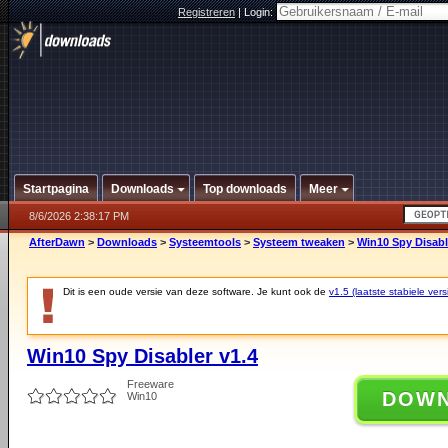
Registreren
|
Login:
Startpagina
Downloads
Top downloads
Meer
8/6/2026 2:38:17 PM
AfterDawn
>
Downloads
>
Systeemtools
>
Systeem tweaken
>
Win10 Spy Disabl
Dit is een oude versie van deze software. Je kunt ook de
v1.5 (laatste stabiele vers
Win10 Spy Disabler v1.4
Freeware
DOW
Win10