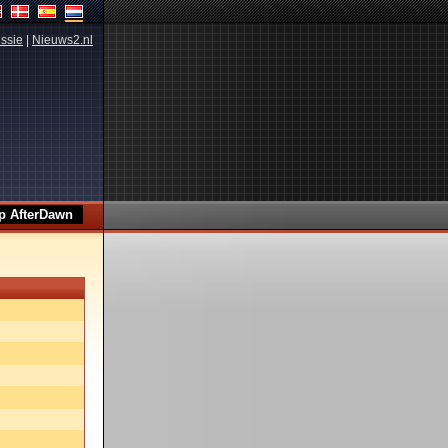
ssie
|
Nieuws2.nl