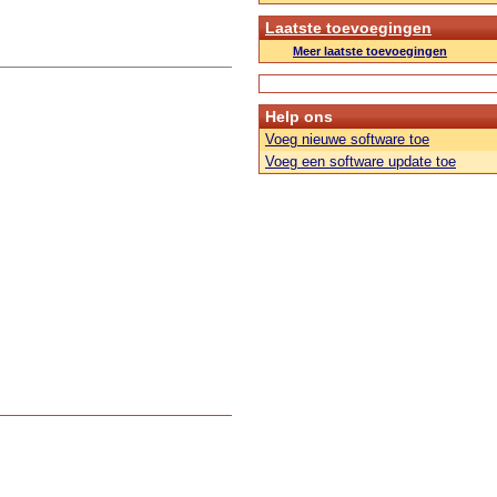
Laatste toevoegingen
Meer laatste toevoegingen
Help ons
Voeg nieuwe software toe
Voeg een software update toe