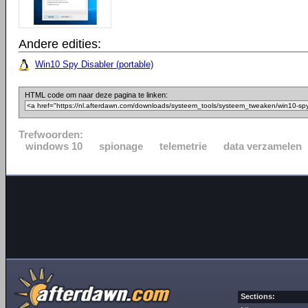
Andere edities:
Win10 Spy Disabler (portable)
HTML code om naar deze pagina te linken:
Trefwoorden:
windows 10
spionage
telemetrie
data verzamelen
Sections: