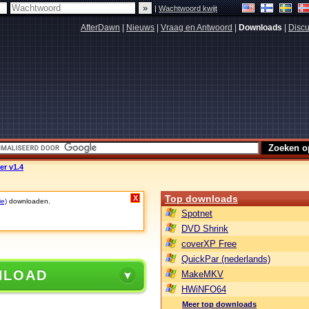
|
Wachtwoord kwijt
AfterDawn
|
Nieuws
|
Vraag en Antwoord
|
Downloads
|
Discu
er v1.4
Top downloads
X
ie)
downloaden.
Spotnet
DVD Shrink
coverXP Free
QuickPar (nederlands)
NLOAD
MakeMKV
HWiNFO64
Meer top downloads