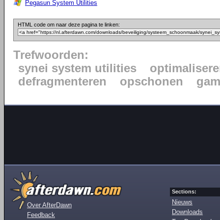
Pegasun System Utilities
HTML code om naar deze pagina te linken:
Trefwoorden:
synei system utilities
optimaliser
defragmenteren
opschonen
gam
Sections:
Nieuws
Over AfterDawn
Downloads
Feedback