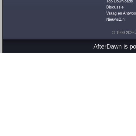
Top Downloads
Discussie
Vraag en Antwoo
Nieuws2.nl
© 1999-2026
AfterDawn is p