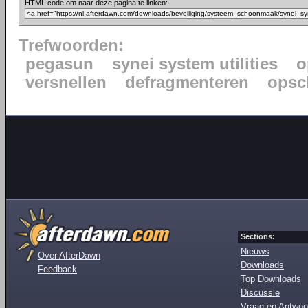
HTML code om naar deze pagina te linken:
Trefwoorden:
pegasun
synei system utilities
o
versnellen
defragmenteren
opsc
Sections:
Nieuws
Over AfterDawn
Downloads
Feedback
Top Downloads
Discussie
Vraag en Antwoo