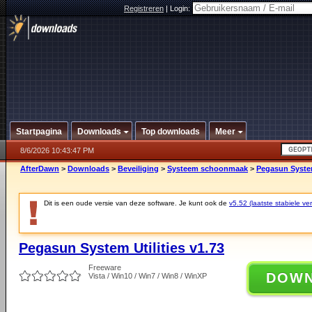
Registreren
|
Login:
Startpagina
Downloads
Top downloads
Meer
8/6/2026 10:43:47 PM
AfterDawn
>
Downloads
>
Beveiliging
>
Systeem schoonmaak
>
Pegasun System
Dit is een oude versie van deze software. Je kunt ook de
v5.52 (laatste stabiele ver
Pegasun System Utilities v1.73
Freeware
DOW
Vista / Win10 / Win7 / Win8 / WinXP