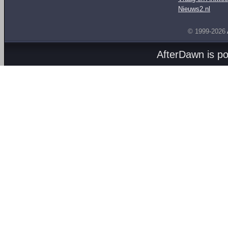
Nieuws2.nl
© 1999-2026
AfterDawn is p