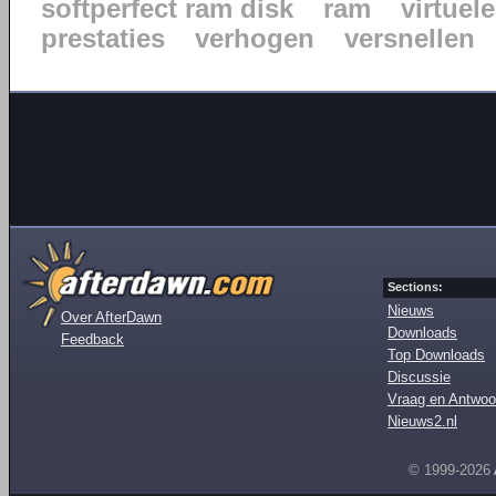
softperfect ram disk
ram
virtuele
prestaties
verhogen
versnellen
Sections:
Nieuws
Over AfterDawn
Downloads
Feedback
Top Downloads
Discussie
Vraag en Antwoo
Nieuws2.nl
© 1999-2026