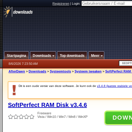
Registreren
|
Login:
Startpagina
Downloads
Top downloads
Meer
8/6/2026 7:23:50 AM
AfterDawn
>
Downloads
>
Systeemtools
>
Systeem tweaken
>
SoftPerfect RAM 
Dit is een oude versie van deze software. Je kunt ook de
v3.4.8 (laatste stabiele ve
SoftPerfect RAM Disk v3.4.6
Freeware
DOW
Vista / Win10 / Win7 / Win8 / WinXP