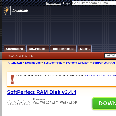
Registreren
|
Login:
Startpagina
Downloads
Top downloads
Meer
8/6/2026 3:14:55 PM
AfterDawn
>
Downloads
>
Systeemtools
>
Systeem tweaken
>
SoftPerfect RAM 
Dit is een oude versie van deze software. Je kunt ook de
v3.4.8 (laatste stabiele ve
SoftPerfect RAM Disk v3.4.4
Freeware
DOW
Vista / Win10 / Win7 / Win8 / WinXP