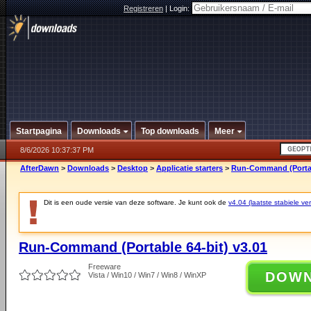
Registreren
|
Login:
Startpagina
Downloads
Top downloads
Meer
8/6/2026 10:37:37 PM
AfterDawn
>
Downloads
>
Desktop
>
Applicatie starters
>
Run-Command (Portabl
Dit is een oude versie van deze software. Je kunt ook de
v4.04 (laatste stabiele ver
Run-Command (Portable 64-bit) v3.01
Freeware
DOW
Vista / Win10 / Win7 / Win8 / WinXP