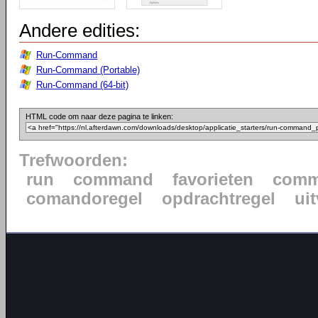
Andere edities:
Run-Command
Run-Command (Portable)
Run-Command (64-bit)
HTML code om naar deze pagina te linken:
Trefwoorden:
run
command
favorieten
comm
comandoregel
opdrachtregel
ui