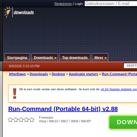
Registreren
|
Login:
Startpagina
Downloads
Top downloads
Meer
8/9/2026 3:10:10 PM
AfterDawn
>
Downloads
>
Desktop
>
Applicatie starters
>
Run-Command (Portabl
Dit is een oude versie van deze software. Je kunt ook de
v4.04 (laatste stabiele ver
Run-Command (Portable 64-bit) v2.88
Freeware
DOW
Vista / Win10 / Win7 / Win8 / WinXP