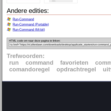
Andere edities:
Run-Command
Run-Command (Portable)
Run-Command (64-bit)
HTML code om naar deze pagina te linken:
Trefwoorden:
run
command
favorieten
comm
comandoregel
opdrachtregel
ui