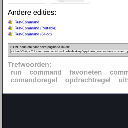
Andere edities:
Run-Command
Run-Command (Portable)
Run-Command (64-bit)
HTML code om naar deze pagina te linken:
Trefwoorden:
run
command
favorieten
comm
comandoregel
opdrachtregel
ui