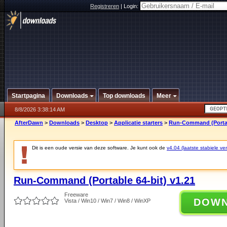
Registreren
|
Login:
Startpagina
Downloads
Top downloads
Meer
8/8/2026 3:38:14 AM
AfterDawn
>
Downloads
>
Desktop
>
Applicatie starters
>
Run-Command (Portabl
Dit is een oude versie van deze software. Je kunt ook de
v4.04 (laatste stabiele ver
Run-Command (Portable 64-bit) v1.21
Freeware
DOW
Vista / Win10 / Win7 / Win8 / WinXP