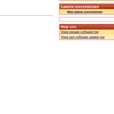
Laatste toevoegingen
Meer laatste toevoegingen
Help ons
Voeg nieuwe software toe
Voeg een software update toe