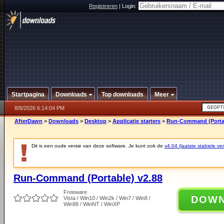
Registreren
|
Login:
Startpagina
Downloads
Top downloads
Meer
8/8/2026 6:14:04 PM
AfterDawn
>
Downloads
>
Desktop
>
Applicatie starters
>
Run-Command (Portab
Dit is een oude versie van deze software. Je kunt ook de
v4.04 (laatste stabiele ver
Run-Command (Portable) v2.88
Freeware
DOW
Vista / Win10 / Win2k / Win7 / Win8 /
Win98 / WinNT / WinXP