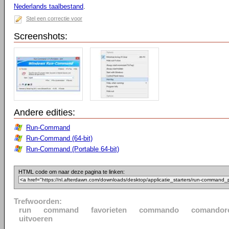
Nederlands taalbestand
.
Stel een correctie voor
Screenshots:
Andere edities:
Run-Command
Run-Command (64-bit)
Run-Command (Portable 64-bit)
HTML code om naar deze pagina te linken:
Trefwoorden:
run
command
favorieten
commando
comandor
uitvoeren