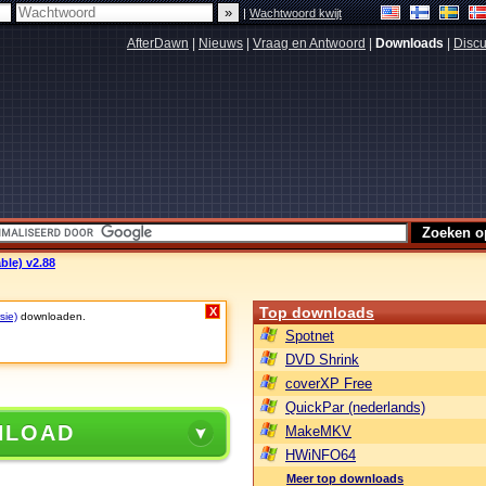
|
Wachtwoord kwijt
AfterDawn
|
Nieuws
|
Vraag en Antwoord
|
Downloads
|
Discu
le) v2.88
Top downloads
X
sie)
downloaden.
Spotnet
DVD Shrink
coverXP Free
QuickPar (nederlands)
NLOAD
MakeMKV
HWiNFO64
Meer top downloads