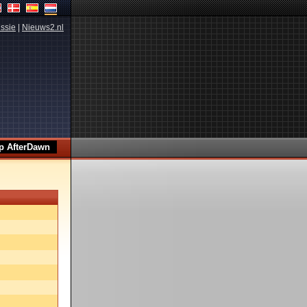
ssie
|
Nieuws2.nl