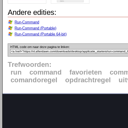
Andere edities:
Run-Command
Run-Command (Portable)
Run-Command (Portable 64-bit)
HTML code om naar deze pagina te linken:
Trefwoorden:
run
command
favorieten
comm
comandoregel
opdrachtregel
ui