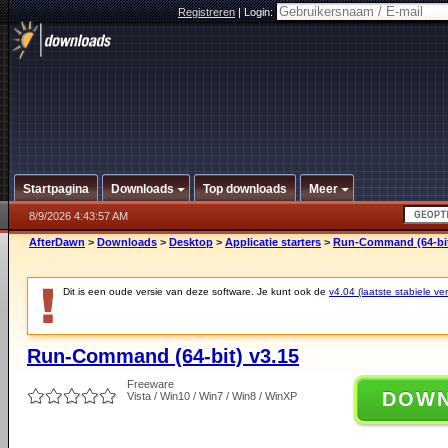
Registreren
|
Login:
Startpagina
Downloads
Top downloads
Meer
8/9/2026 4:43:57 AM
AfterDawn
>
Downloads
>
Desktop
>
Applicatie starters
>
Run-Command (64-bit
Dit is een oude versie van deze software. Je kunt ook de
v4.04 (laatste stabiele ver
Run-Command (64-bit) v3.15
Freeware
DOW
Vista / Win10 / Win7 / Win8 / WinXP