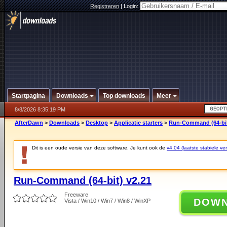
Registreren
|
Login:
Startpagina
Downloads
Top downloads
Meer
8/8/2026 8:35:19 PM
AfterDawn
>
Downloads
>
Desktop
>
Applicatie starters
>
Run-Command (64-bit
Dit is een oude versie van deze software. Je kunt ook de
v4.04 (laatste stabiele ver
Run-Command (64-bit) v2.21
Freeware
DOW
Vista / Win10 / Win7 / Win8 / WinXP