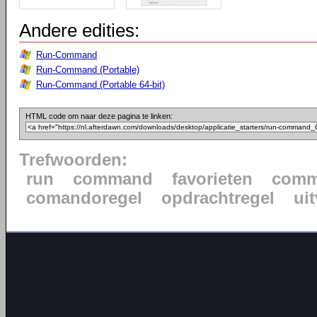
Andere edities:
Run-Command
Run-Command (Portable)
Run-Command (Portable 64-bit)
HTML code om naar deze pagina te linken:
Trefwoorden:
run
command
favorieten
comm
comandoregel
opdrachtregel
ui