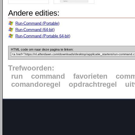
Andere edities:
Run-Command (Portable)
Run-Command (64-bit)
Run-Command (Portable 64-bit)
HTML code om naar deze pagina te linken:
Trefwoorden:
run
command
favorieten
comm
comandoregel
opdrachtregel
ui