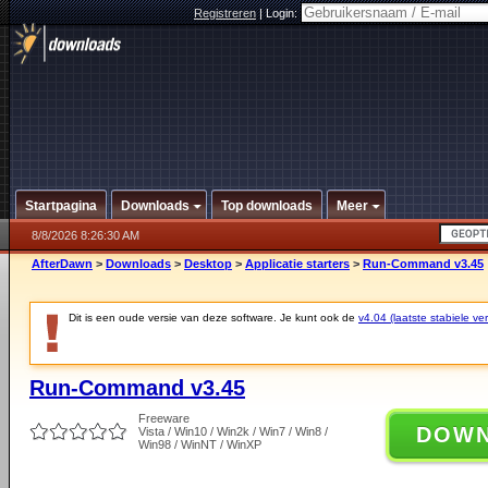
Registreren
|
Login:
Startpagina
Downloads
Top downloads
Meer
8/8/2026 8:26:30 AM
AfterDawn
>
Downloads
>
Desktop
>
Applicatie starters
>
Run-Command v3.45
Dit is een oude versie van deze software. Je kunt ook de
v4.04 (laatste stabiele ver
Run-Command v3.45
Freeware
DOW
Vista / Win10 / Win2k / Win7 / Win8 /
Win98 / WinNT / WinXP