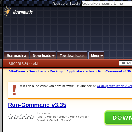
Registreren
|
Login:
Startpagina
Downloads
Top downloads
Meer
8/8/2026 3:39:44 AM
AfterDawn
>
Downloads
>
Desktop
>
Applicatie starters
>
Run-Command v3.35
Dit is een oude versie van deze software. Je kunt ook de
v4.04 (laatste stabiele ver
Run-Command v3.35
Freeware
DOW
Vista / Win10 / Win2k / Win7 / Win8 /
Win98 / WinNT / WinXP