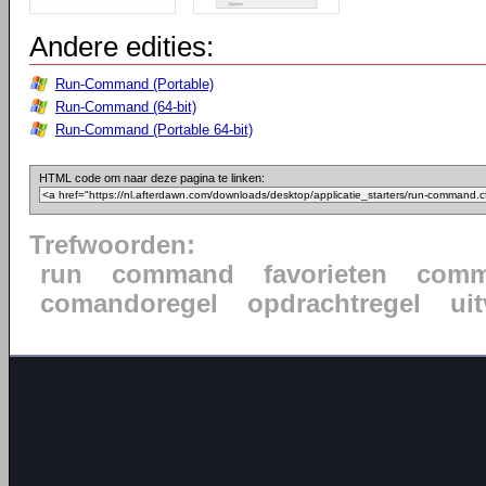
Andere edities:
Run-Command (Portable)
Run-Command (64-bit)
Run-Command (Portable 64-bit)
HTML code om naar deze pagina te linken:
Trefwoorden:
run
command
favorieten
comm
comandoregel
opdrachtregel
ui