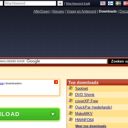
|
Wachtwoord kwijt
AfterDawn
|
Nieuws
|
Vraag en Antwoord
|
Downloads
|
Discu
Top downloads
X
sie)
downloaden.
Spotnet
DVD Shrink
coverXP Free
QuickPar (nederlands)
NLOAD
MakeMKV
HWiNFO64
Meer top downloads