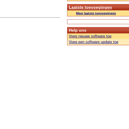
Laatste toevoegingen
Meer laatste toevoegingen
Help ons
Voeg nieuwe software toe
Voeg een software update toe