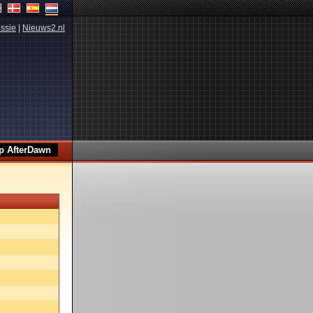
ssie
|
Nieuws2.nl