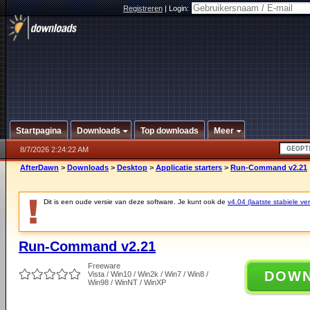
Registreren
|
Login:
Startpagina
Downloads
Top downloads
Meer
8/7/2026 2:24:22 AM
AfterDawn
>
Downloads
>
Desktop
>
Applicatie starters
>
Run-Command v2.21
Dit is een oude versie van deze software. Je kunt ook de
v4.04 (laatste stabiele ver
Run-Command v2.21
Freeware
DOW
Vista / Win10 / Win2k / Win7 / Win8 /
Win98 / WinNT / WinXP