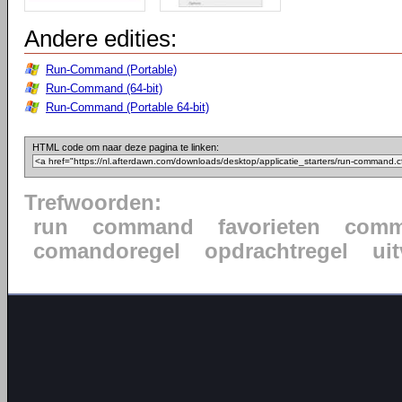
Andere edities:
Run-Command (Portable)
Run-Command (64-bit)
Run-Command (Portable 64-bit)
HTML code om naar deze pagina te linken:
Trefwoorden:
run
command
favorieten
comm
comandoregel
opdrachtregel
ui