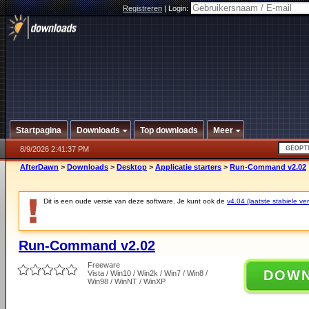
Registreren
|
Login:
Startpagina
Downloads
Top downloads
Meer
8/9/2026 2:41:37 PM
AfterDawn
>
Downloads
>
Desktop
>
Applicatie starters
>
Run-Command v2.02
Dit is een oude versie van deze software. Je kunt ook de
v4.04 (laatste stabiele ver
Run-Command v2.02
Freeware
DOW
Vista / Win10 / Win2k / Win7 / Win8 /
Win98 / WinNT / WinXP