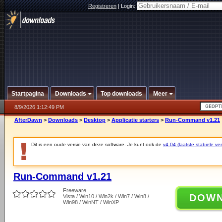
Registreren
|
Login:
Startpagina
Downloads
Top downloads
Meer
8/9/2026 1:12:49 PM
AfterDawn
>
Downloads
>
Desktop
>
Applicatie starters
>
Run-Command v1.21
Dit is een oude versie van deze software. Je kunt ook de
v4.04 (laatste stabiele ver
Run-Command v1.21
Freeware
DOW
Vista / Win10 / Win2k / Win7 / Win8 /
Win98 / WinNT / WinXP