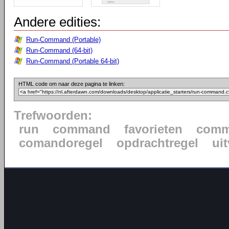
Andere edities:
Run-Command (Portable)
Run-Command (64-bit)
Run-Command (Portable 64-bit)
HTML code om naar deze pagina te linken:
Trefwoorden:
run
command
favorieten
comm
comandoregel
opdrachtregel
ui