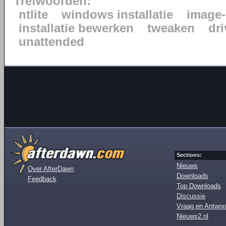
Trefwoorden:
ntlite
windows installatie
image-
installatie bewerken
tweaken
dr
unattended
Sections:
Nieuws
Over AfterDawn
Downloads
Feedback
Top Downloads
Discussie
Vraag en Antwoo
Nieuws2.nl