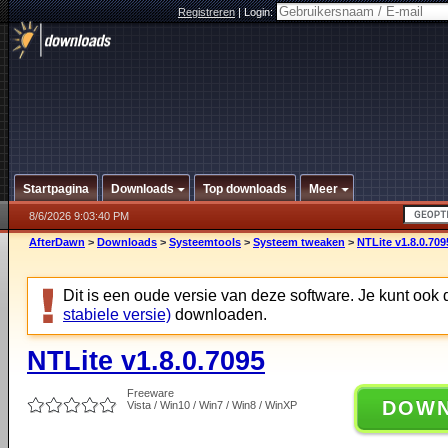
Registreren
|
Login:
Startpagina
Downloads
Top downloads
Meer
8/6/2026 9:03:40 PM
AfterDawn
>
Downloads
>
Systeemtools
>
Systeem tweaken
>
NTLite v1.8.0.709
Dit is een oude versie van deze software. Je kunt ook
stabiele versie)
downloaden.
NTLite v1.8.0.7095
Freeware
DOW
Vista / Win10 / Win7 / Win8 / WinXP