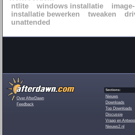
ntlite
windows installatie
image-
installatie bewerken
tweaken
dr
unattended
Sections:
Nieuws
Over AfterDawn
Downloads
Feedback
Top Downloads
Discussie
Vraag en Antwoo
Nieuws2.nl