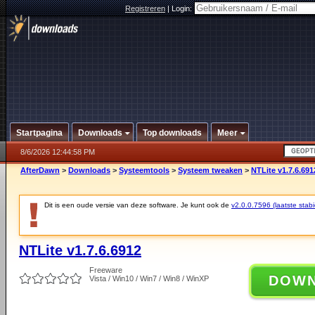
Registreren
|
Login:
Startpagina
Downloads
Top downloads
Meer
8/6/2026 12:44:58 PM
AfterDawn
>
Downloads
>
Systeemtools
>
Systeem tweaken
>
NTLite v1.7.6.691
Dit is een oude versie van deze software. Je kunt ook de
v2.0.0.7596 (laatste stabi
NTLite v1.7.6.6912
Freeware
DOW
Vista / Win10 / Win7 / Win8 / WinXP