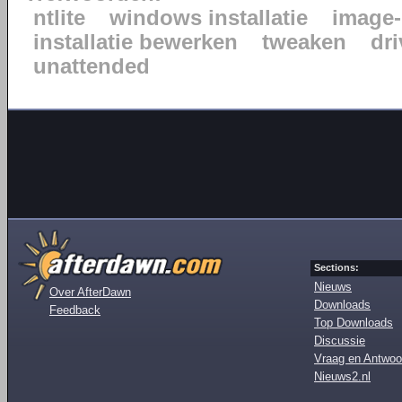
ntlite
windows installatie
image-
installatie bewerken
tweaken
dr
unattended
Sections:
Nieuws
Over AfterDawn
Downloads
Feedback
Top Downloads
Discussie
Vraag en Antwoo
Nieuws2.nl