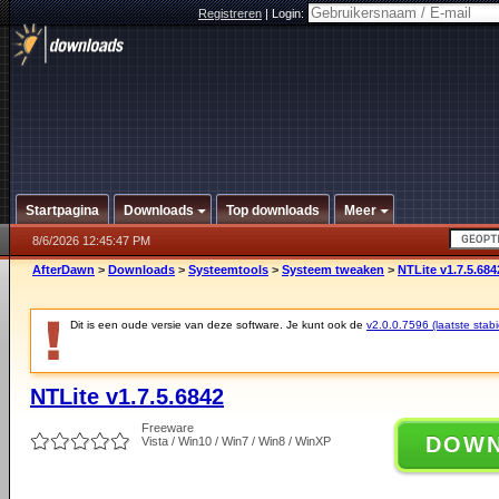
Registreren
|
Login:
Startpagina
Downloads
Top downloads
Meer
8/6/2026 12:45:47 PM
AfterDawn
>
Downloads
>
Systeemtools
>
Systeem tweaken
>
NTLite v1.7.5.684
Dit is een oude versie van deze software. Je kunt ook de
v2.0.0.7596 (laatste stabi
NTLite v1.7.5.6842
Freeware
DOW
Vista / Win10 / Win7 / Win8 / WinXP