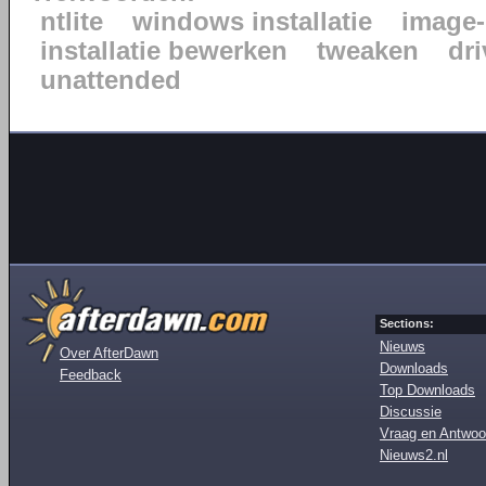
ntlite
windows installatie
image-
installatie bewerken
tweaken
dr
unattended
Sections:
Nieuws
Over AfterDawn
Downloads
Feedback
Top Downloads
Discussie
Vraag en Antwoo
Nieuws2.nl