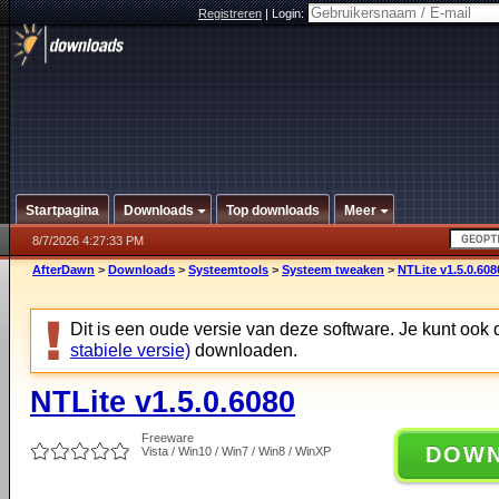
Registreren
|
Login:
Startpagina
Downloads
Top downloads
Meer
8/7/2026 4:27:33 PM
AfterDawn
>
Downloads
>
Systeemtools
>
Systeem tweaken
>
NTLite v1.5.0.608
Dit is een oude versie van deze software. Je kunt ook
stabiele versie)
downloaden.
NTLite v1.5.0.6080
Freeware
DOW
Vista / Win10 / Win7 / Win8 / WinXP