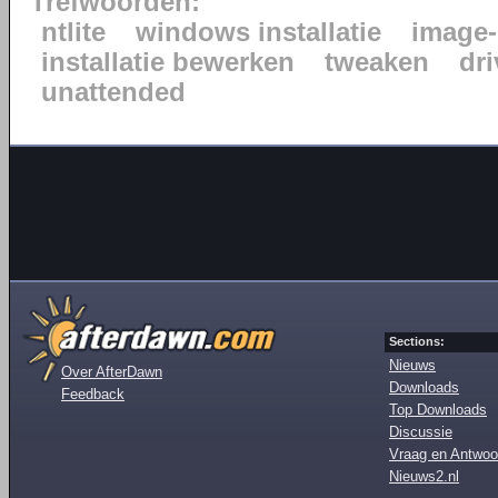
Trefwoorden:
ntlite
windows installatie
image-
installatie bewerken
tweaken
dr
unattended
Sections:
Nieuws
Over AfterDawn
Downloads
Feedback
Top Downloads
Discussie
Vraag en Antwoo
Nieuws2.nl