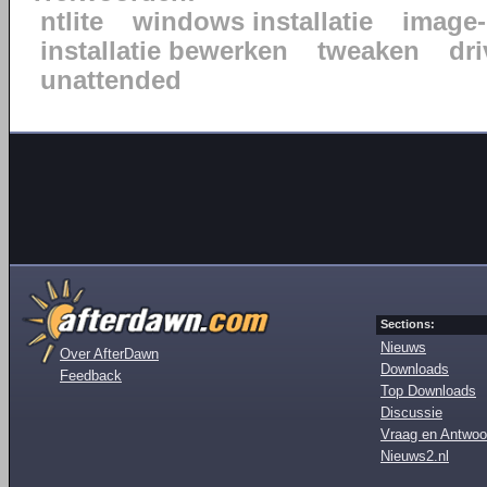
ntlite
windows installatie
image-
installatie bewerken
tweaken
dr
unattended
Sections:
Nieuws
Over AfterDawn
Downloads
Feedback
Top Downloads
Discussie
Vraag en Antwoo
Nieuws2.nl