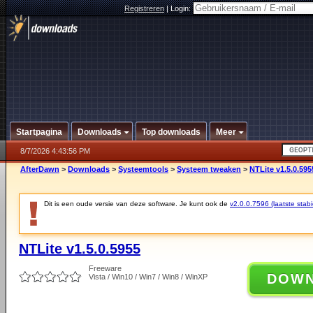
Registreren
|
Login:
Startpagina
Downloads
Top downloads
Meer
8/7/2026 4:43:56 PM
AfterDawn
>
Downloads
>
Systeemtools
>
Systeem tweaken
>
NTLite v1.5.0.595
Dit is een oude versie van deze software. Je kunt ook de
v2.0.0.7596 (laatste stabi
NTLite v1.5.0.5955
Freeware
DOW
Vista / Win10 / Win7 / Win8 / WinXP