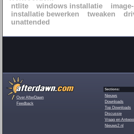
ntlite
windows installatie
image-
installatie bewerken
tweaken
dr
unattended
Sections:
Nieuws
Over AfterDawn
Downloads
Feedback
Top Downloads
Discussie
Vraag en Antwoo
Nieuws2.nl