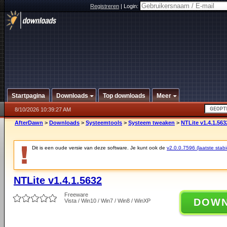
Registreren
|
Login:
Startpagina
Downloads
Top downloads
Meer
8/10/2026 10:39:27 AM
AfterDawn
>
Downloads
>
Systeemtools
>
Systeem tweaken
>
NTLite v1.4.1.563
Dit is een oude versie van deze software. Je kunt ook de
v2.0.0.7596 (laatste stabi
NTLite v1.4.1.5632
Freeware
DOW
Vista / Win10 / Win7 / Win8 / WinXP