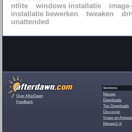
ntlite
windows installatie
image-
installatie bewerken
tweaken
dr
unattended
Sections:
Nieuws
Over AfterDawn
Downloads
Feedback
Top Downloads
Discussie
Vraag en Antwoo
Nieuws2.nl