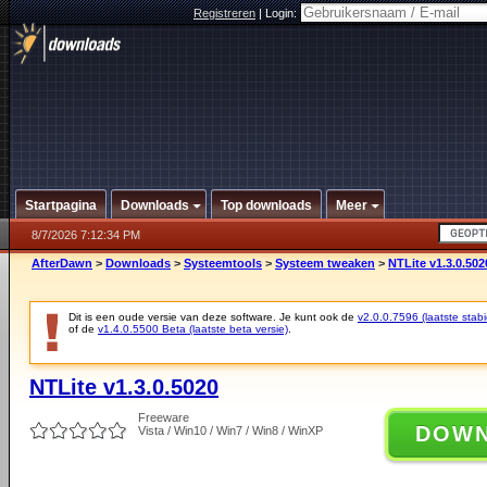
Registreren
|
Login:
Startpagina
Downloads
Top downloads
Meer
8/7/2026 7:12:34 PM
AfterDawn
>
Downloads
>
Systeemtools
>
Systeem tweaken
>
NTLite v1.3.0.502
Dit is een oude versie van deze software. Je kunt ook de
v2.0.0.7596 (laatste stabi
of de
v1.4.0.5500 Beta (laatste beta versie)
.
NTLite v1.3.0.5020
Freeware
DOW
Vista / Win10 / Win7 / Win8 / WinXP