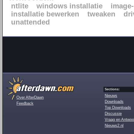
ntlite
windows installatie
image-
installatie bewerken
tweaken
dr
unattended
Sections:
Nieuws
Over AfterDawn
Downloads
Feedback
Top Downloads
Discussie
Vraag en Antwoo
Nieuws2.nl