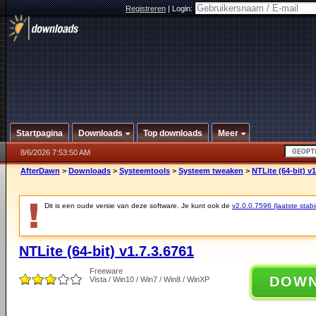
Registreren
|
Login:
Startpagina
Downloads
Top downloads
Meer
8/6/2026 7:53:50 AM
AfterDawn
>
Downloads
>
Systeemtools
>
Systeem tweaken
>
NTLite (64-bit) v1
Dit is een oude versie van deze software. Je kunt ook de
v2.0.0.7596 (laatste stabi
NTLite (64-bit) v1.7.3.6761
Freeware
DOW
Vista / Win10 / Win7 / Win8 / WinXP