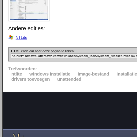
Andere edities:
NTLite
HTML code om naar deze pagina te linken:
Trefwoorden:
ntlite
windows installatie
image-bestand
installat
drivers toevoegen
unattended