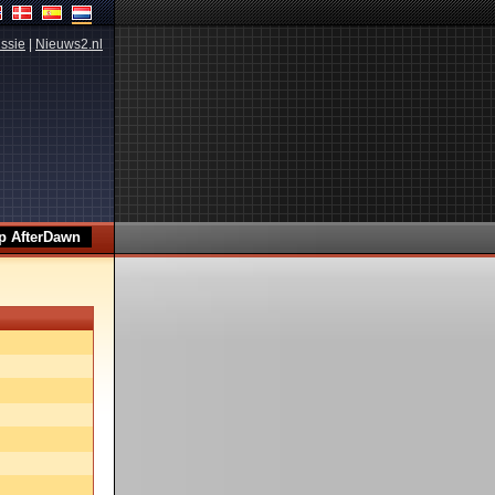
ssie
|
Nieuws2.nl