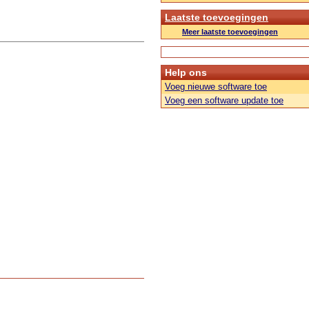
Laatste toevoegingen
Meer laatste toevoegingen
Help ons
Voeg nieuwe software toe
Voeg een software update toe