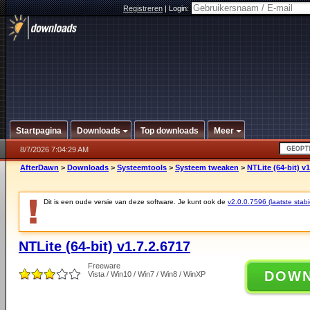
Registreren
|
Login:
Startpagina
Downloads
Top downloads
Meer
8/7/2026 7:04:29 AM
AfterDawn
>
Downloads
>
Systeemtools
>
Systeem tweaken
>
NTLite (64-bit) v1
Dit is een oude versie van deze software. Je kunt ook de
v2.0.0.7596 (laatste stabi
NTLite (64-bit) v1.7.2.6717
Freeware
DOW
Vista / Win10 / Win7 / Win8 / WinXP