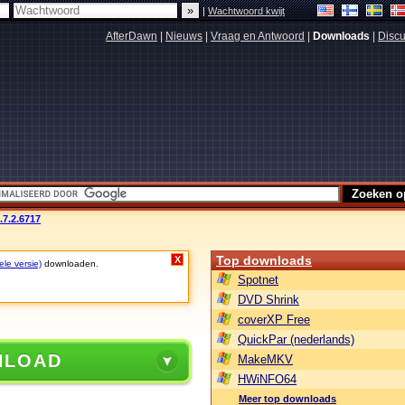
|
Wachtwoord kwijt
AfterDawn
|
Nieuws
|
Vraag en Antwoord
|
Downloads
|
Discu
.7.2.6717
Top downloads
X
ele versie)
downloaden.
Spotnet
DVD Shrink
coverXP Free
QuickPar (nederlands)
NLOAD
MakeMKV
HWiNFO64
Meer top downloads