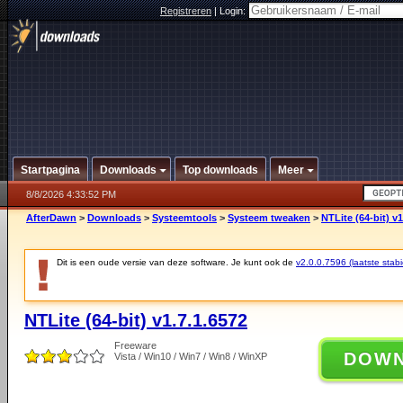
Registreren
|
Login:
Startpagina
Downloads
Top downloads
Meer
8/8/2026 4:33:52 PM
AfterDawn
>
Downloads
>
Systeemtools
>
Systeem tweaken
>
NTLite (64-bit) v1
Dit is een oude versie van deze software. Je kunt ook de
v2.0.0.7596 (laatste stabi
NTLite (64-bit) v1.7.1.6572
Freeware
DOW
Vista / Win10 / Win7 / Win8 / WinXP