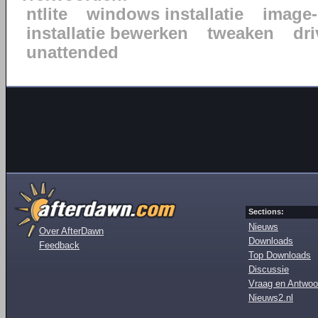
ntlite
windows installatie
image-
installatie bewerken
tweaken
dr
unattended
Sections:
Nieuws
Over AfterDawn
Downloads
Feedback
Top Downloads
Discussie
Vraag en Antwoo
Nieuws2.nl