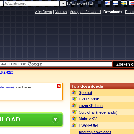
|
Wachtwoord kwijt
AfterDawn
|
Nieuws
|
Vraag en Antwoord
|
Downloads
|
Discu
.6.2.6220
Top downloads
X
ele versie)
downloaden.
Spotnet
DVD Shrink
coverXP Free
QuickPar (nederlands)
NLOAD
MakeMKV
HWiNFO64
Meer top downloads