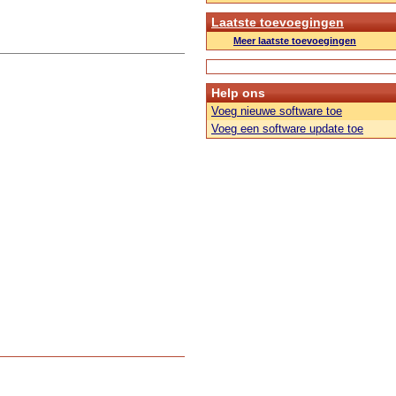
Laatste toevoegingen
Meer laatste toevoegingen
Help ons
Voeg nieuwe software toe
Voeg een software update toe