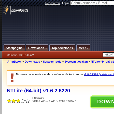
Registreren
|
Login:
Startpagina
Downloads
Top downloads
Meer
8/8/2026 10:37:44 AM
AfterDawn
>
Downloads
>
Systeemtools
>
Systeem tweaken
>
NTLite (64-bit) v1
Dit is een oude versie van deze software. Je kunt ook de
v2.0.0.7596 (laatste stabi
NTLite (64-bit) v1.6.2.6220
Freeware
DOW
Vista / Win10 / Win7 / Win8 / WinXP