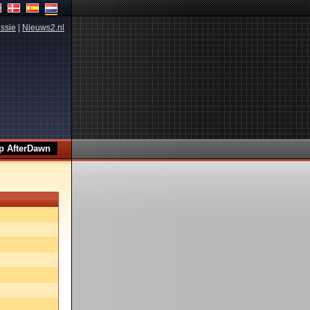
ssie
|
Nieuws2.nl