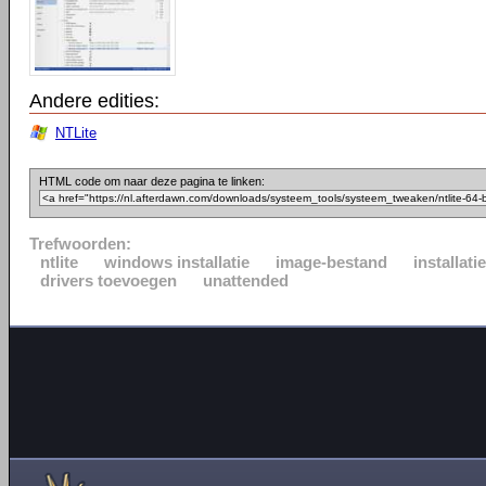
Andere edities:
NTLite
HTML code om naar deze pagina te linken:
Trefwoorden:
ntlite
windows installatie
image-bestand
installat
drivers toevoegen
unattended