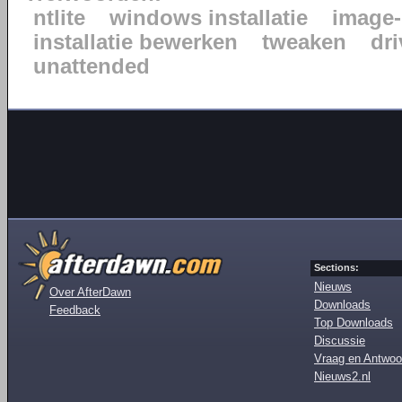
ntlite
windows installatie
image-
installatie bewerken
tweaken
dr
unattended
Sections:
Nieuws
Over AfterDawn
Downloads
Feedback
Top Downloads
Discussie
Vraag en Antwoo
Nieuws2.nl