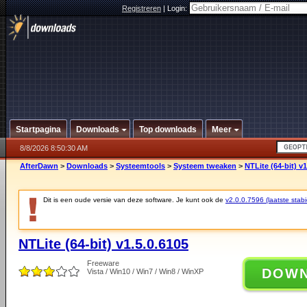
Registreren
|
Login:
Startpagina
Downloads
Top downloads
Meer
8/8/2026 8:50:30 AM
AfterDawn
>
Downloads
>
Systeemtools
>
Systeem tweaken
>
NTLite (64-bit) v1
Dit is een oude versie van deze software. Je kunt ook de
v2.0.0.7596 (laatste stabi
NTLite (64-bit) v1.5.0.6105
Freeware
DOW
Vista / Win10 / Win7 / Win8 / WinXP