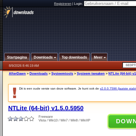
Registreren
|
Login:
Startpagina
Downloads
Top downloads
Meer
8/9/2026 8:46:19 AM
AfterDawn
>
Downloads
>
Systeemtools
>
Systeem tweaken
>
NTLite (64-bit) v1
Dit is een oude versie van deze software. Je kunt ook de
v2.0.0.7596 (laatste stabi
NTLite (64-bit) v1.5.0.5950
Freeware
DOW
Vista / Win10 / Win7 / Win8 / WinXP