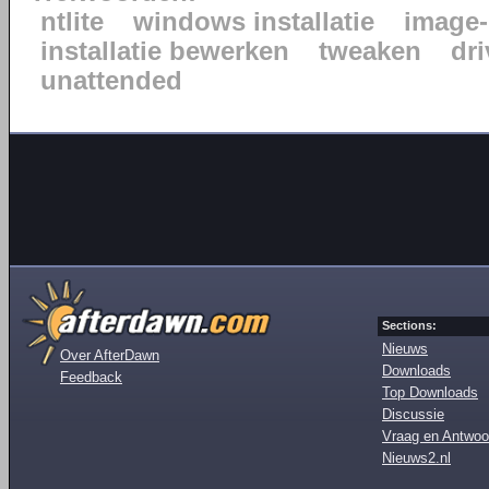
ntlite
windows installatie
image-
installatie bewerken
tweaken
dr
unattended
Sections:
Nieuws
Over AfterDawn
Downloads
Feedback
Top Downloads
Discussie
Vraag en Antwoo
Nieuws2.nl