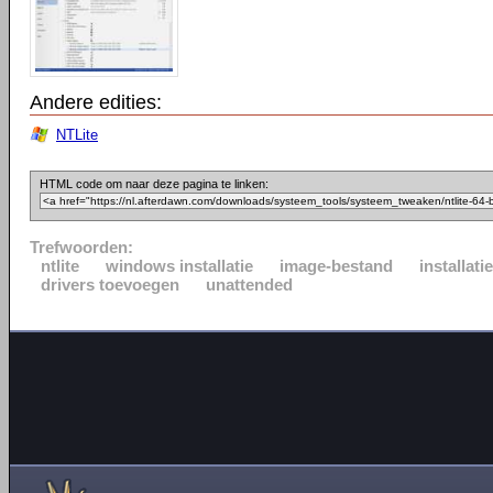
Andere edities:
NTLite
HTML code om naar deze pagina te linken:
Trefwoorden:
ntlite
windows installatie
image-bestand
installat
drivers toevoegen
unattended