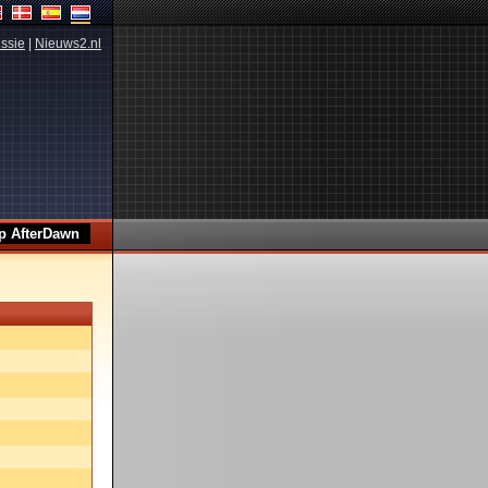
ssie
|
Nieuws2.nl