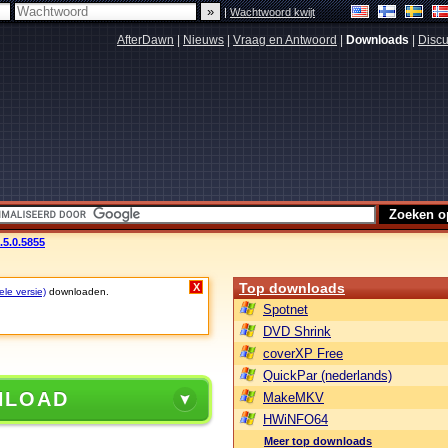
|
Wachtwoord kwijt
AfterDawn
|
Nieuws
|
Vraag en Antwoord
|
Downloads
|
Discu
.5.0.5855
Top downloads
X
ele versie)
downloaden.
Spotnet
DVD Shrink
coverXP Free
QuickPar (nederlands)
NLOAD
MakeMKV
HWiNFO64
Meer top downloads