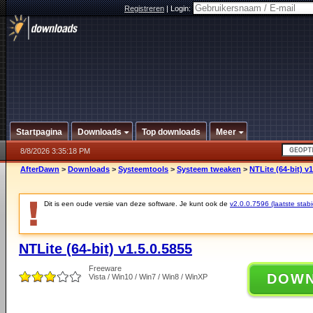
Registreren
|
Login:
Startpagina
Downloads
Top downloads
Meer
8/8/2026 3:35:18 PM
AfterDawn
>
Downloads
>
Systeemtools
>
Systeem tweaken
>
NTLite (64-bit) v1
Dit is een oude versie van deze software. Je kunt ook de
v2.0.0.7596 (laatste stabi
NTLite (64-bit) v1.5.0.5855
Freeware
DOW
Vista / Win10 / Win7 / Win8 / WinXP