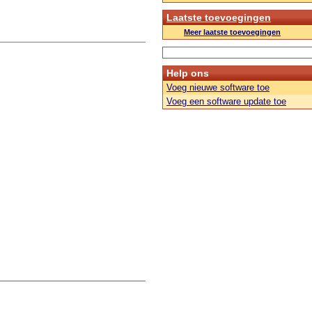
Laatste toevoegingen
Meer laatste toevoegingen
Help ons
Voeg nieuwe software toe
Voeg een software update toe