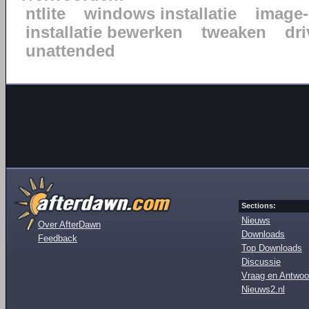
ntlite
windows installatie
image-
installatie bewerken
tweaken
dr
unattended
Sections:
Nieuws
Over AfterDawn
Downloads
Feedback
Top Downloads
Discussie
Vraag en Antwoo
Nieuws2.nl