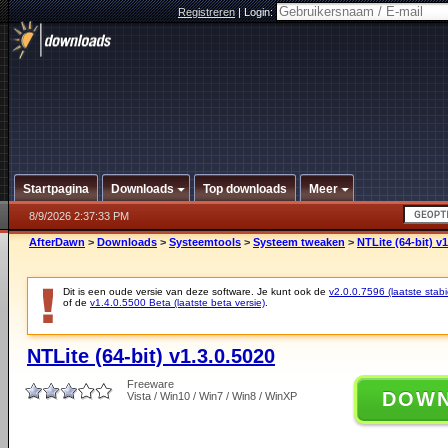
Registreren
|
Login:
Startpagina
Downloads
Top downloads
Meer
8/9/2026 2:37:33 PM
AfterDawn
>
Downloads
>
Systeemtools
>
Systeem tweaken
>
NTLite (64-bit) v1
Dit is een oude versie van deze software. Je kunt ook de
v2.0.0.7596 (laatste stabi
of de
v1.4.0.5500 Beta (laatste beta versie)
.
NTLite (64-bit) v1.3.0.5020
Freeware
DOW
Vista / Win10 / Win7 / Win8 / WinXP