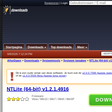
Registreren
|
Login:
Startpagina
Downloads
Top downloads
Meer
8/8/2026 7:12:24 PM
AfterDawn
>
Downloads
>
Systeemtools
>
Systeem tweaken
>
NTLite (64-bit) v1
Dit is een oude versie van deze software. Je kunt ook de
v2.0.0.7596 (laatste stabi
of de
v1.4.0.5500 Beta (laatste beta versie)
.
NTLite (64-bit) v1.2.1.4916
Freeware
DOW
Vista / Win10 / Win7 / Win8 / WinXP