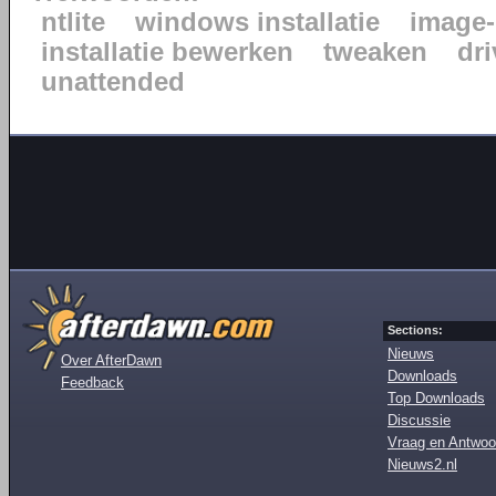
ntlite
windows installatie
image-
installatie bewerken
tweaken
dr
unattended
Sections:
Nieuws
Over AfterDawn
Downloads
Feedback
Top Downloads
Discussie
Vraag en Antwoo
Nieuws2.nl