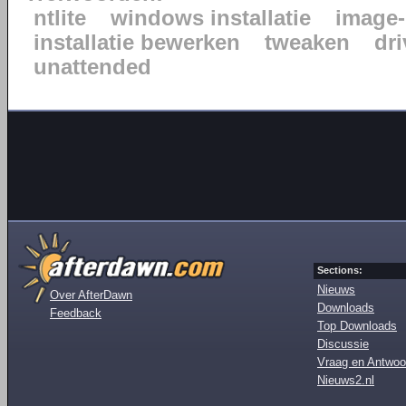
ntlite
windows installatie
image-
installatie bewerken
tweaken
dr
unattended
Sections:
Nieuws
Over AfterDawn
Downloads
Feedback
Top Downloads
Discussie
Vraag en Antwoo
Nieuws2.nl