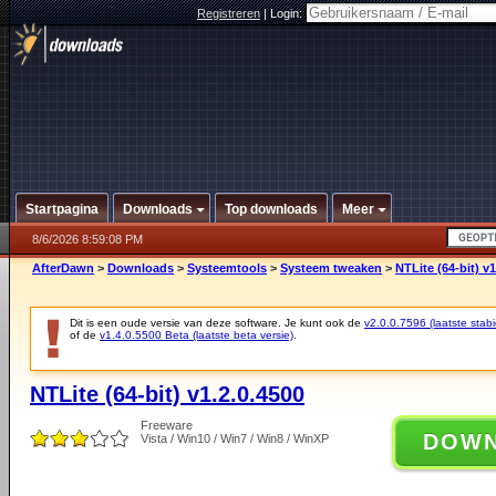
Registreren
|
Login:
Startpagina
Downloads
Top downloads
Meer
8/6/2026 8:59:08 PM
AfterDawn
>
Downloads
>
Systeemtools
>
Systeem tweaken
>
NTLite (64-bit) v1
Dit is een oude versie van deze software. Je kunt ook de
v2.0.0.7596 (laatste stabi
of de
v1.4.0.5500 Beta (laatste beta versie)
.
NTLite (64-bit) v1.2.0.4500
Freeware
DOW
Vista / Win10 / Win7 / Win8 / WinXP