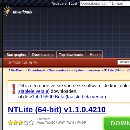
Registreren
|
Login:
Startpagina
Downloads
Top downloads
Meer
8/7/2026 4:26:49 PM
AfterDawn
>
Downloads
>
Systeemtools
>
Systeem tweaken
>
NTLite (64-bit) v1
Dit is een oude versie van deze software. Je kunt ook
stabiele versie)
downloaden.
of de
v1.4.0.5500 Beta (laatste beta versie)
.
NTLite (64-bit) v1.1.0.4210
Freeware
DOW
Vista / Win10 / Win7 / Win8 / WinXP