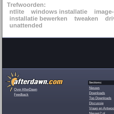
Trefwoorden:
ntlite
windows installatie
image-
installatie bewerken
tweaken
dr
unattended
Sections:
Nieuws
Over AfterDawn
Downloads
Feedback
Top Downloads
Discussie
Vraag en Antwoo
Nieuws2.nl