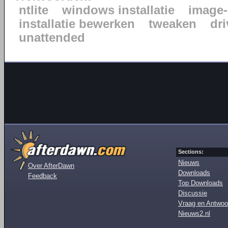
ntlite
windows installatie
image-
installatie bewerken
tweaken
dr
unattended
Sections:
Nieuws
Over AfterDawn
Downloads
Feedback
Top Downloads
Discussie
Vraag en Antwoo
Nieuws2.nl