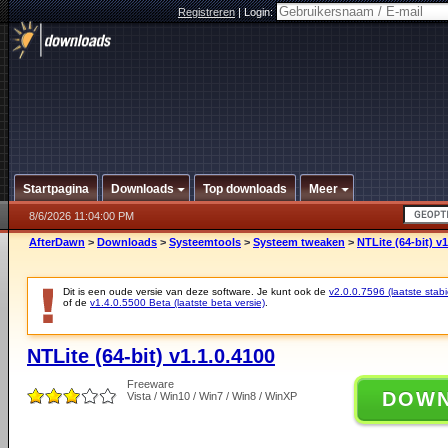
Registreren
|
Login:
Startpagina
Downloads
Top downloads
Meer
8/6/2026 11:04:00 PM
AfterDawn
>
Downloads
>
Systeemtools
>
Systeem tweaken
>
NTLite (64-bit) v1
Dit is een oude versie van deze software. Je kunt ook de
v2.0.0.7596 (laatste stabi
of de
v1.4.0.5500 Beta (laatste beta versie)
.
NTLite (64-bit) v1.1.0.4100
Freeware
DOW
Vista / Win10 / Win7 / Win8 / WinXP