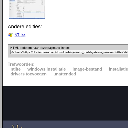
Andere edities:
NTLite
HTML code om naar deze pagina te linken:
Trefwoorden:
ntlite
windows installatie
image-bestand
installat
drivers toevoegen
unattended