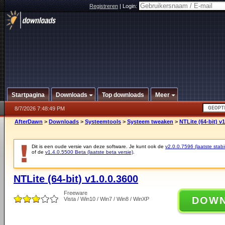
Registreren
|
Login:
Startpagina
Downloads
Top downloads
Meer
8/7/2026 7:48:49 PM
AfterDawn
>
Downloads
>
Systeemtools
>
Systeem tweaken
>
NTLite (64-bit) v1
Dit is een oude versie van deze software. Je kunt ook de
v2.0.0.7596 (laatste stabi
of de
v1.4.0.5500 Beta (laatste beta versie)
.
NTLite (64-bit) v1.0.0.3600
Freeware
DOW
Vista / Win10 / Win7 / Win8 / WinXP