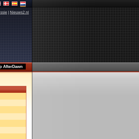
ssie
|
Nieuws2.nl