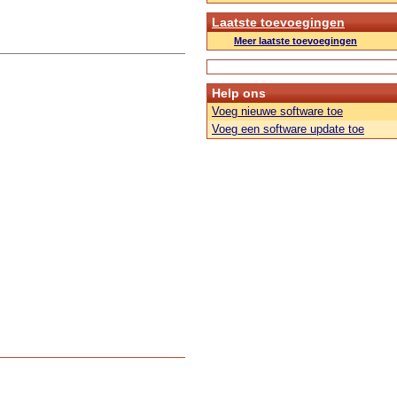
Laatste toevoegingen
Meer laatste toevoegingen
Help ons
Voeg nieuwe software toe
Voeg een software update toe