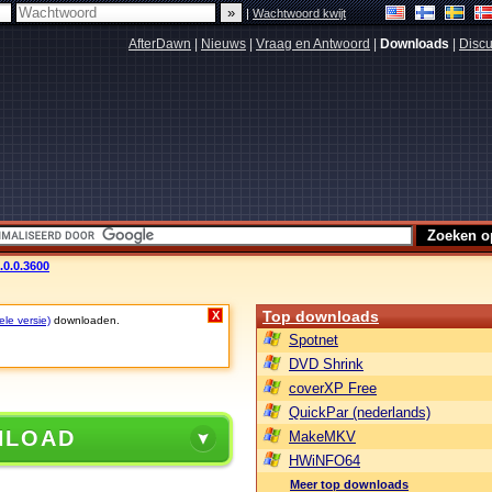
|
Wachtwoord kwijt
AfterDawn
|
Nieuws
|
Vraag en Antwoord
|
Downloads
|
Discu
.0.0.3600
Top downloads
X
ele versie)
downloaden.
Spotnet
DVD Shrink
coverXP Free
QuickPar (nederlands)
NLOAD
MakeMKV
HWiNFO64
Meer top downloads