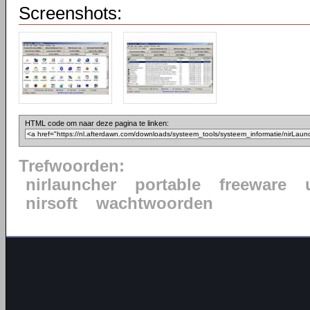
Screenshots:
HTML code om naar deze pagina te linken:
Trefwoorden:
nirlauncher
portable
freeware
nirsoft
wachtwoorden