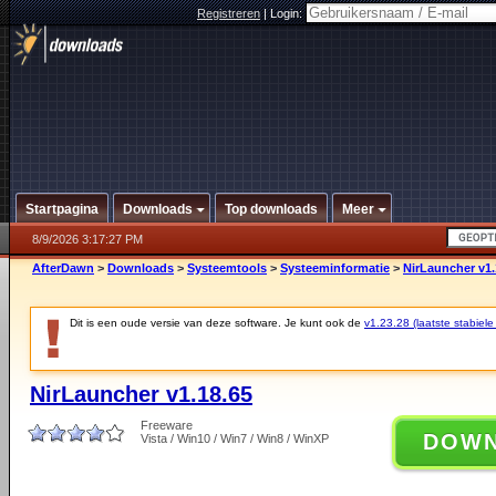
Registreren
|
Login:
Startpagina
Downloads
Top downloads
Meer
8/9/2026 3:17:27 PM
AfterDawn
>
Downloads
>
Systeemtools
>
Systeeminformatie
>
NirLauncher v1.
Dit is een oude versie van deze software. Je kunt ook de
v1.23.28 (laatste stabiele
NirLauncher v1.18.65
Freeware
DOW
Vista / Win10 / Win7 / Win8 / WinXP