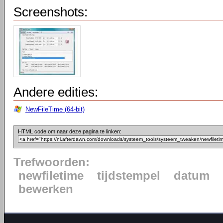
Screenshots:
Andere edities:
NewFileTime (64-bit)
HTML code om naar deze pagina te linken:
Trefwoorden:
newfiletime
tijdstempel
datum
bewerken