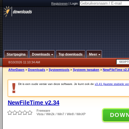
Registreren
|
Login:
Startpagina
Downloads
Top downloads
Meer
8/10/2026 11:10:34 AM
AfterDawn
>
Downloads
>
Systeemtools
>
Systeem tweaken
>
NewFileTime v2.
Dit is een oude versie van deze software. Je kunt ook de
v3.41 (laatste stabiele ver
NewFileTime v2.34
Freeware
DOW
Vista / Win2k / Win7 / Win8 / WinXP