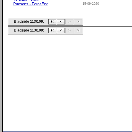
Puesens - ForceEnd
15-09-2020
Bladzijde 113/109:
Bladzijde 113/109: