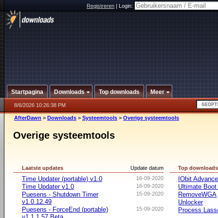
Registreren
|
Login:
Startpagina
Downloads
Top downloads
Meer
8/6/2026 10:26:38 PM
AfterDawn
>
Downloads
>
Systeemtools
>
Overige systeemtools
Overige systeemtools
Laatste updates
Update datum
Top download
Time Updater (portable) v1.0
16-09-2020
IObit Advanc
Time Updater v1.0
16-09-2020
Ultimate Boo
Puesens - Shutdown Timer
15-09-2020
RemoveWGA
v1.0.12.49
Unlocker
Puesens - ForceEnd (portable)
15-09-2020
Process Lasso
v1.1.1.57 Beta