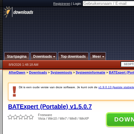
Registreren
|
Login:
Startpagina
Downloads
Top downloads
Meer
8/9/2026 1:48:18 AM
AfterDawn
>
Downloads
>
Systeemtools
>
Systeeminformatie
>
BATExpert (Port
Dit is een oude versie van deze software. Je kunt ook de
v1.9.0.13 (laatste stabiele
BATExpert (Portable) v1.5.0.7
Freeware
DOW
Vista / Win10 / Win7 / Win8 / WinXP