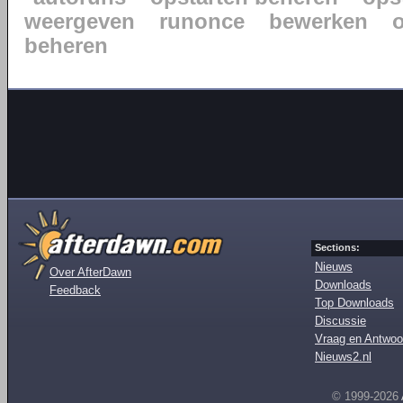
weergeven
runonce
bewerken
beheren
Sections:
Nieuws
Over AfterDawn
Downloads
Feedback
Top Downloads
Discussie
Vraag en Antwoo
Nieuws2.nl
© 1999-2026