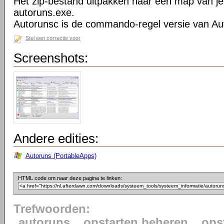
Het zip-bestand uitpakken naar een map van je
autoruns.exe.
Autorunsc is de commando-regel versie van Au
Stel een correctie voor
Screenshots:
Andere edities:
Autoruns (PortableApps)
HTML code om naar deze pagina te linken:
Trefwoorden:
autoruns
opstarten beheren
ops