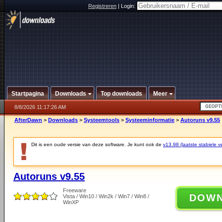
Registreren
|
Login:
Startpagina
Downloads
Top downloads
Meer
8/8/2026 11:17:26 AM
AfterDawn
>
Downloads
>
Systeemtools
>
Systeeminformatie
>
Autoruns v9.55
Dit is een oude versie van deze software. Je kunt ook de
v13.98 (laatste stabiele ve
Autoruns v9.55
Freeware
DOW
Vista / Win10 / Win2k / Win7 / Win8 /
WinXP