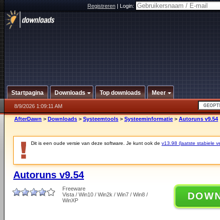
Registreren
|
Login:
Startpagina
Downloads
Top downloads
Meer
8/9/2026 1:09:11 AM
AfterDawn
>
Downloads
>
Systeemtools
>
Systeeminformatie
>
Autoruns v9.54
Dit is een oude versie van deze software. Je kunt ook de
v13.98 (laatste stabiele ve
Autoruns v9.54
Freeware
DOW
Vista / Win10 / Win2k / Win7 / Win8 /
WinXP