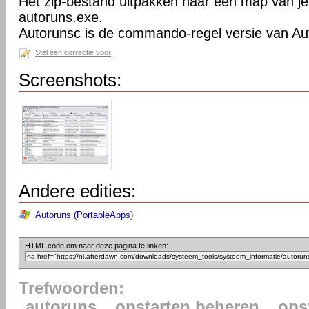
Het zip-bestand uitpakken naar een map van je
autoruns.exe.
Autorunsc is de commando-regel versie van Au
Stel een correctie voor
Screenshots:
Andere edities:
Autoruns (PortableApps)
HTML code om naar deze pagina te linken:
Trefwoorden:
autoruns
opstarten beheren
ops