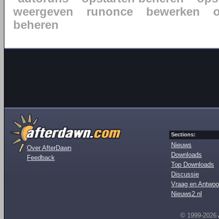
weergeven
runonce
bewerken
beheren
Sections:
Nieuws
Over AfterDawn
Downloads
Feedback
Top Downloads
Discussie
Vraag en Antwoo
Nieuws2.nl
© 1999-2026