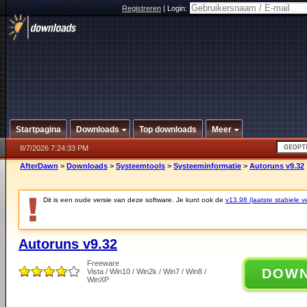
Registreren
|
Login:
Startpagina
Downloads
Top downloads
Meer
8/7/2026 7:24:33 PM
AfterDawn
>
Downloads
>
Systeemtools
>
Systeeminformatie
>
Autoruns v9.32
Dit is een oude versie van deze software. Je kunt ook de
v13.98 (laatste stabiele ve
Autoruns v9.32
Freeware
DOW
Vista / Win10 / Win2k / Win7 / Win8 /
WinXP