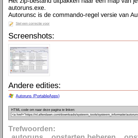
Het zip-bestand uitpakken naar een map van je
autoruns.exe.
Autorunsc is de commando-regel versie van Au
Stel een correctie voor
Screenshots:
Andere edities:
Autoruns (PortableApps)
HTML code om naar deze pagina te linken:
Trefwoorden:
autoruns
opstarten beheren
ops