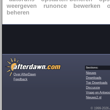
weergeven
runonce
bewerken
beheren
Sections:
Nieuws
Over AfterDawn
Downloads
Feedback
Top Downloads
Discussie
Vraag en Antwoo
Nieuws2.nl
© 1999-2026